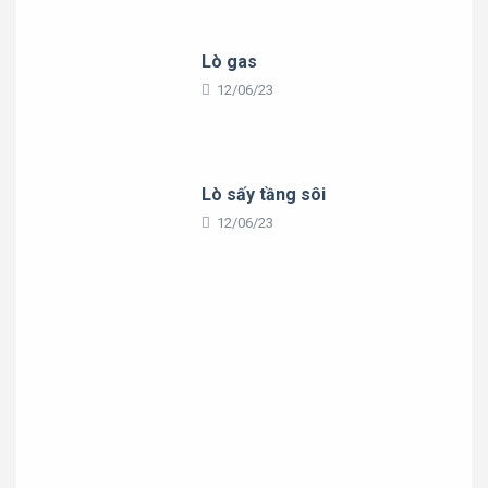
Lò gas
12/06/23
Lò sấy tầng sôi
12/06/23
Thư viện
Hình ảnh hoạt động
Thư viện
Sản phẩm & Dịch vụ