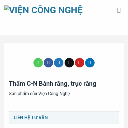
Bỏ
qua
nội
dung
Trang chủ
»
Nhiệt luyện
»
Thấm C-N Bánh răng, trục răng
Thấm C-N Bánh răng, trục răng
Sản phẩm của Viện Công Nghệ
LIÊN HỆ TƯ VẤN