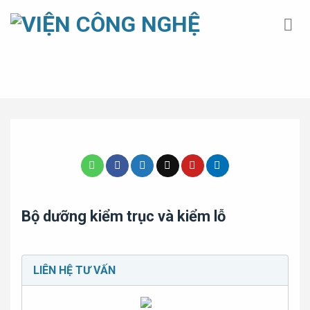
Bỏ
qua
nội
dung
Trang chủ
»
Khoa học công nghệ
»
Bộ dưỡng kiểm trục và
kiểm lỗ
Bộ dưỡng kiểm trục và kiểm lỗ
LIÊN HỆ TƯ VẤN