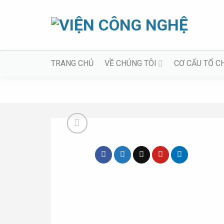
Bỏ
qua
nội
dung
TRANG CHỦ
VỀ CHÚNG TÔI
CƠ CẤU TỔ C
Trang chủ
»
Nhiệt luyện
»
Nhiệt luyện chân khô