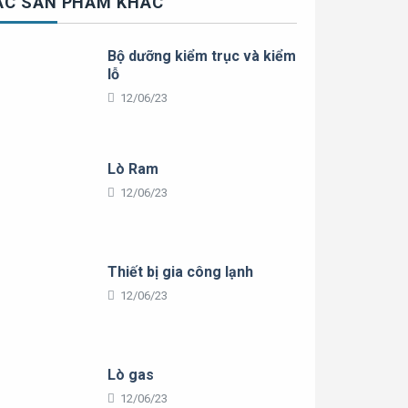
ÁC SẢN PHẨM KHÁC
Bộ dưỡng kiểm trục và kiểm
lỗ
12/06/23
Lò Ram
12/06/23
Thiết bị gia công lạnh
12/06/23
Lò gas
12/06/23