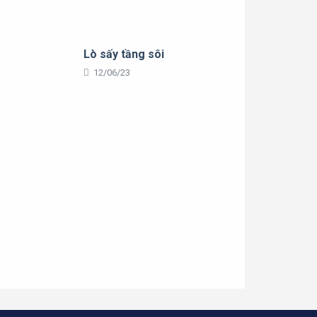
Lò sấy tầng sôi
12/06/23
Thư viện
Hình ảnh hoạt động
Thư viện
Sản phẩm & Dịch vụ