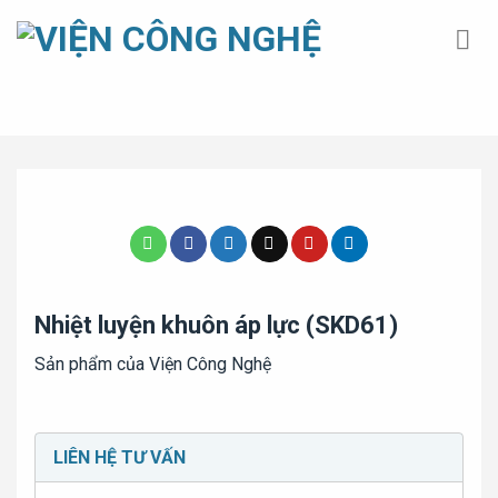
Bỏ
qua
nội
dung
Trang chủ
»
Nhiệt luyện
»
Nhiệt luyện khuôn áp lực (SKD61)
Nhiệt luyện khuôn áp lực (SKD61)
Sản phẩm của Viện Công Nghệ
LIÊN HỆ TƯ VẤN