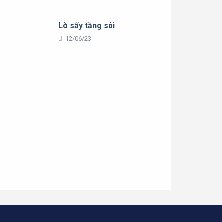
Lò sấy tầng sôi
12/06/23
Thư viện
Hình ảnh hoạt động
Thư viện
Sản phẩm & Dịch vụ