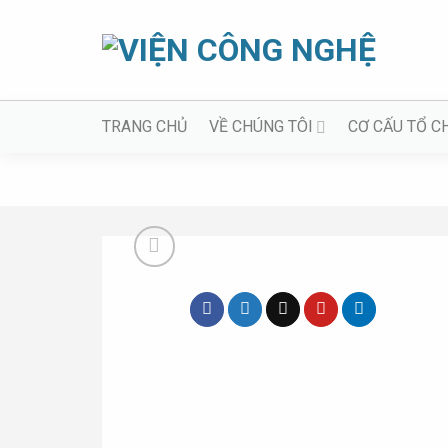
Bỏ
qua
nội
dung
TRANG CHỦ
VỀ CHÚNG TÔI
CƠ CẤU TỔ C
Trang chủ
»
Gia công cơ khí
»
Khuôn ép nhựa