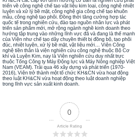
KH&CN các cấp với định hướng cơ bản là nghiên cứu phát
triển về công nghệ chế tạo vật liệu kim loại, công nghệ nhiệt
luyện và xử lý bề mặt, công nghệ gia công chế tạo khuôn
mẫu, công nghệ tạo phôi. Đồng thời tăng cường hợp tác
quốc tế trong nghiên cứu, đào tạo nguồn nhân lực và phát
triển sản phẩm mới, mở rộng ngành nghề kinh doanh theo
hướng tập trung vào những lĩnh vực đã và đang là thế mạnh
của Viện như chế tạo dây chuyền thiết bị đồng bộ, tạo phôi
đúc, nhiệt luyện, xử lý bề mặt, vật liệu mới…
Viện Công
nghệ tiền thân là viện nghiên cứu công nghệ thuộc Bộ Cơ
khí và Luyện Kim, nay là Viện nghiên cứu duy nhất trực
thuộc Tổng Công ty Máy Động lực và Máy Nông nghiệp Việt
Nam (VEAM). Trải qua 46 xây dựng và phát triển (1970-
2016), Viện trở thành một tổ chức KH&CN vừa hoạt động
theo luật KH&CN vừa hoạt động theo luật doanh nghiệp
trong lĩnh vực sản xuất kinh doanh.
0
Article Rating