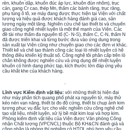
rèn, khuôn dập, khuôn đúc áp lực, khuôn đùn nhôm), trục
cán, gang Cr cao, thép Mn, thấm các bánh răng, trục răng,
phụ tùng ô tô, xe máy đang được thực hiện tại Viện với chất
lượng và hiệu quả được khách hàng đánh giá cao, sản
lượng ngày một tăng.
Nghiên cứu chế tạo thiết bị và chuyển
giao công nghệ nhiệt luyện là một thế mạnh của Viện. Các
đề tài như thấm đa nguyên tố (C- N-S), thấm C, C-N, thấm N
đã được triển khai và từng bước đưa vào ứng dụng trong
sản xuất tại Viện cũng như chuyển giao cho các đơn vị khác.
Thiết kế và chế tạo thành công các loại lò nhiệt luyện có hệ
thống điều khiển kỹ thuật số. Công nghệ tôi phân cấp trên lò
chân không được nghiên cứu và ứng dụng để nhiệt luyện
khuôn có hình dạng phức tạp, kích thước lớn đáp ứng yêu
cầu khắt khe của khách hàng.
.
Lĩnh vực Kiểm định vật liệu:
với những thiết bị hiện đại
như máy phân tích quang phổ phát xạ nguyên tử, máy thử
kéo nén vạn năng, thiết bị đo độ cứng, thiết bị chụp ảnh kim
tương phục vụ đắc lực cho việc nghiên cứu công nghệ chế
tạo vật liệu, nhiệt luyện, xử lý bề mặt kim loại và hợp kim.
Phòng kiểm định vật liệu của Viện được Văn phòng Công
nhận Chất lượng (VPCNCL) thuộc Bộ KH&CN đánh giá và
công nhận là phòng thí nghiệm có HTQL phù hợp yêu cầu