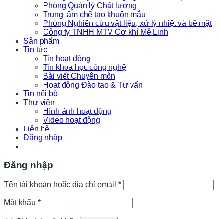
Phòng Quản lý Chất lượng
Trung tâm chế tạo khuôn mẫu
Phòng Nghiên cứu vật liệu, xử lý nhiệt và bề mặt
Công ty TNHH MTV Cơ khí Mê Linh
Sản phẩm
Tin tức
Tin hoạt động
Tin khoa học công nghệ
Bài viết Chuyên môn
Hoạt động Đào tạo & Tư vấn
Tin nội bộ
Thư viện
Hình ảnh hoạt động
Video hoạt động
Liên hệ
Đăng nhập
Đăng nhập
Bắt
Tên tài khoản hoặc địa chỉ email
*
buộc
Bắt
Mật khẩu
*
buộc