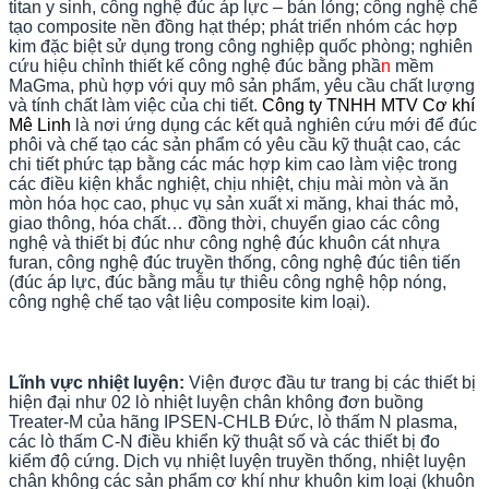
titan y sinh, công nghệ đúc áp lực – bán lỏng; công nghệ chế
tạo composite nền đồng hạt thép; phát triển nhóm các hợp
kim đặc biệt sử dụng trong công nghiệp quốc phòng; nghiên
cứu hiệu chỉnh thiết kế công nghệ đúc bằng phầ
n
mềm
MaGma, phù hợp với quy mô sản phẩm, yêu cầu chất lượng
và tính chất làm việc của chi tiết.
Công ty TNHH MTV Cơ khí
Mê Linh
là nơi ứng dụng các kết quả nghiên cứu mới để đúc
phôi và chế tạo các sản phẩm có yêu cầu kỹ thuật cao, các
chi tiết phức tạp bằng các mác hợp kim cao làm việc trong
các điều kiện khắc nghiệt, chịu nhiệt, chịu mài mòn và ăn
mòn hóa học cao, phục vụ sản xuất xi măng, khai thác mỏ,
giao thông, hóa chất… đồng thời, chuyển giao các công
nghệ và thiết bị đúc như công nghệ đúc khuôn cát nhựa
furan, công nghệ đúc truyền thống, công nghệ đúc tiên tiến
(đúc áp lực, đúc bằng mẫu tự thiêu công nghệ hộp nóng,
công nghệ chế tạo vật liệu composite kim loại).
Lĩnh vực nhiệt luyện:
Viện được đầu tư trang bị các thiết bị
hiện đại như 02 lò nhiệt luyện chân không đơn buồng
Treater-M của hãng IPSEN-CHLB Đức, lò thấm N plasma,
các lò thấm C-N điều khiển kỹ thuật số và các thiết bị đo
kiểm độ cứng. Dịch vụ nhiệt luyện truyền thống, nhiệt luyện
chân không các sản phẩm cơ khí như khuôn kim loại (khuôn