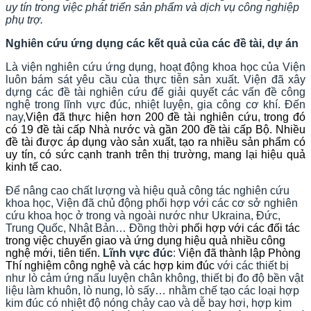
uy tín trong việc phát triển sản phẩm và dịch vụ công nghiệp
phụ trợ.
Nghiên cứu ứng dụng các kết quả của các đề tài, dự án
Là viện nghiên cứu ứng dụng, hoạt động khoa học của Viện
luôn bám sát yêu cầu của thực tiễn sản xuất. Viện đã xây
dựng các đề tài nghiên cứu để giải quyết các vấn đề công
nghệ trong lĩnh vực đúc, nhiệt luyện, gia công cơ khí. Đến
nay,
Viện đã thực hiện hơn 200 đề tài nghiên cứu, trong đó
có 19 đề tài cấp Nhà nước và gần 200 đề tài cấp Bộ. Nhiều
đề tài được áp dụng vào sản xuất, tạo ra nhiều sản phẩm có
uy tín, có sức cạnh tranh trên thị trường, mang lại hiệu quả
kinh tế cao.
Để nâng cao chất lượng và hiệu quả công tác nghiên cứu
khoa học, Viện đã chủ động phối hợp với các cơ sở nghiên
cứu khoa học ở trong và ngoài nước như Ukraina, Đức,
Trung Quốc, Nhật Bản… Đồng thời
phối hợp với các đối tác
trong việc chuyển giao và ứng dụng hiệu quả nhiều công
nghệ mới, tiên tiến.
Lĩnh vực đúc
:
Viện đã thành lập Phòng
Thí nghiệm công nghệ và các hợp kim đúc
với các thiết bị
như lò cảm ứng nấu luyện chân không, thiết bị đo độ bền vật
liệu làm khuôn, lò nung, lò sấy… nhằm chế tạo các loại hợp
kim đúc có nhiệt độ nóng chảy cao và dễ bay hơi, hợp kim