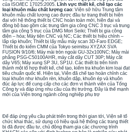
của ISO/IEC 17025:2005.
Lĩnh vực thiết kế, chế tạo các
loại khuôn mẫu chất lượng cao
: Viện sở hữu Trung tâm
khuôn mẫu chất lượng cao được đầu tư trang thiết bị hiện
đại với hệ thống thiết bị CNC hoàn toàn mới, hiện đại và
đồng bộ bao gồm các trung tâm gia công CNC 3 trục và trung
tâm gia công 5 trục của DMG Mori Seiki; Thiết bị gia công
điện – hóa; Máy tiện CNC và NC; Các thiết bị hiệu chỉnh –
lắp ráp khuôn; Thiết bị lấy mẫu máy scan 3D-Faro EDGE;
Thiết bị đo kiểm CMM của Tokyo seimitsu XYZAX SVA
FUSION 9/10/6; Máy mài tròn ngoài GU-32x100NC; Máy mài
phẳng PSG-C50100AHR, máy cắt dây CUT 30P; Máy cắt
dây V65; Máy xung SP 3U, SP1U. Các thiết bị trên hình
thành một tổ hợp thiết kế, chế tạo, kiểm tra khuôn kim loại đạt
tiêu chuẩn quốc tế. Hiện tại, Viện đã chế tạo hoàn chỉnh các
loại khuôn như khuôn rèn, khuôn dập, khuôn ép và khuôn
đúc áp lực để cung cấp cho các đơn vị thành viên của Tổng
Công ty và đáp ứng nhu cầu của thị trường. Đây là thế mạnh
mới của Viện trong ngành công nghiệp phụ trợ
Để đáp ứng yêu cầu phát triển trong thời gian tới, Viện sẽ tổ
chức
khai thác, sử dụng có hiệu quả hệ thống các trang thiết
bị đã được đầu tư, chủ động tham gia các chương trình