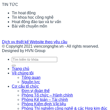
TIN TỨC
Tin hoạt động
Tin khoa học công nghệ
Hoạt động đào tạo và tư vấn
Bài viết chuyên môn
Dịch vụ thiết kế Website theo yêu cầu
© Copyright 2021 viencongnghe.vn - All rights reserved.
Designed by HVN Group
Tìm
kiếm:
Trang chủ
Về chúng tôi
Tổng quan
Nguồn lực
Cơ cấu tổ chức
Đơn vị đoàn thể
Phòng Tổ chức – Hành chính
Phòng Kế toán – Tài chính
Phòng Kiểm định Vật liệu
Phòng Thí nghiệm công nghệ & các Hợp kim đúc